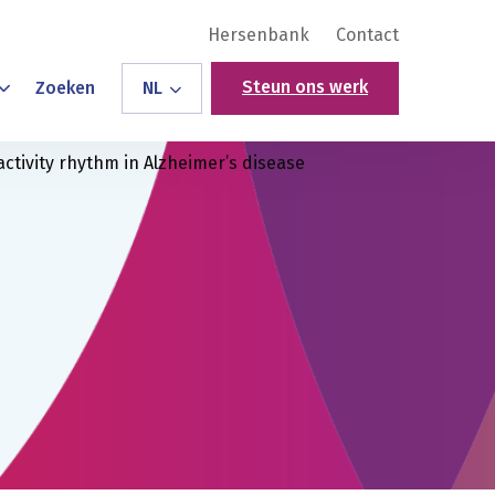
Hersenbank
Contact
Steun ons werk
Zoeken
NL
activity rhythm in Alzheimer’s disease