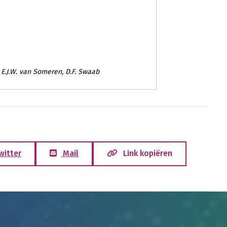
, E.J.W. van Someren, D.F. Swaab
witter
Mail
Link kopiëren