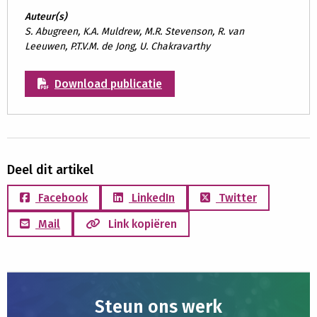
Auteur(s)
S. Abugreen, K.A. Muldrew, M.R. Stevenson, R. van
Leeuwen, P.T.V.M. de Jong, U. Chakravarthy
Download publicatie
Deel dit artikel
Facebook
LinkedIn
Twitter
Mail
Link kopiëren
Steun ons werk