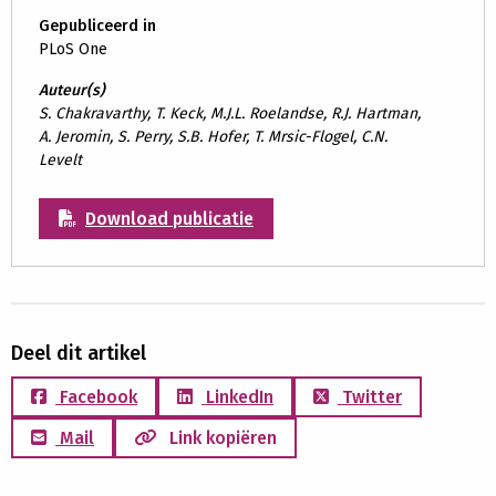
Gepubliceerd in
PLoS One
Auteur(s)
S. Chakravarthy, T. Keck, M.J.L. Roelandse, R.J. Hartman,
A. Jeromin, S. Perry, S.B. Hofer, T. Mrsic-Flogel, C.N.
Levelt
Download publicatie
Deel dit artikel
Facebook
LinkedIn
Twitter
Mail
Link kopiëren