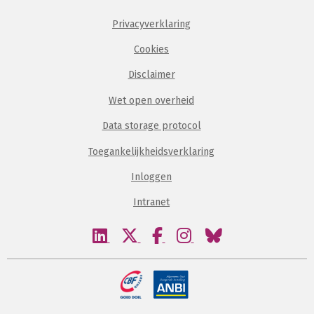
Privacyverklaring
Cookies
Disclaimer
Wet open overheid
Data storage protocol
Toegankelijkheidsverklaring
Inloggen
Intranet
Bezoek
Bezoek
Bezoek
Bezoek
Bezoek
onze
onze
onze
onze
onze
linkedin
twitter
facebook
instagram
bluesky