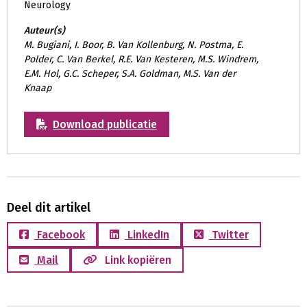
Neurology
Auteur(s)
M. Bugiani, I. Boor, B. Van Kollenburg, N. Postma, E.
Polder, C. Van Berkel, R.E. Van Kesteren, M.S. Windrem,
E.M. Hol, G.C. Scheper, S.A. Goldman, M.S. Van der
Knaap
Download publicatie
Deel dit artikel
Facebook
LinkedIn
Twitter
Mail
Link kopiëren