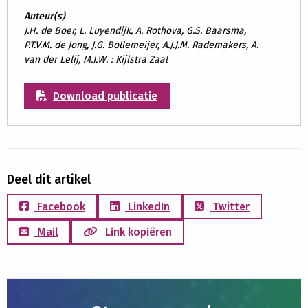
Auteur(s)
J.H. de Boer, L. Luyendijk, A. Rothova, G.S. Baarsma,
P.T.V.M. de Jong, J.G. Bollemeijer, A.J.J.M. Rademakers, A.
van der Lelij, M.J.W. : Kijlstra Zaal
Download publicatie
Deel dit artikel
Facebook
LinkedIn
Twitter
Mail
Link kopiëren