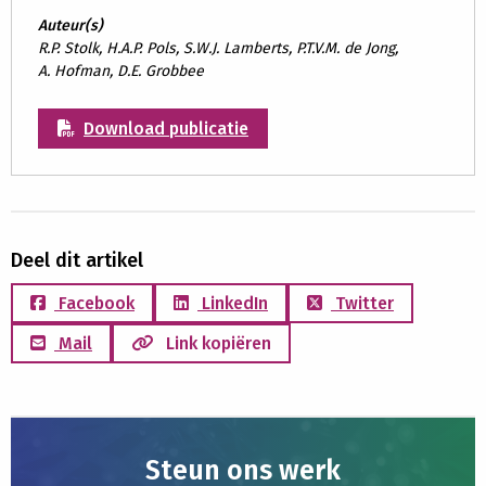
Auteur(s)
R.P. Stolk, H.A.P. Pols, S.W.J. Lamberts, P.T.V.M. de Jong,
A. Hofman, D.E. Grobbee
Download publicatie
Deel dit artikel
Facebook
LinkedIn
Twitter
Mail
Link kopiëren
Steun ons werk