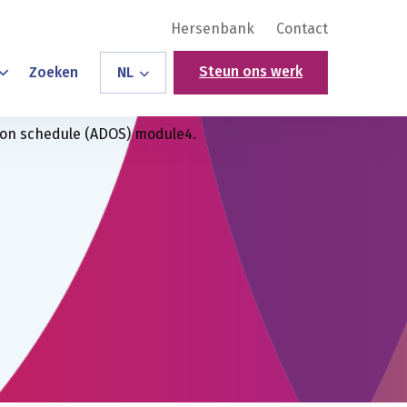
Hersenbank
Contact
Steun ons werk
Zoeken
NL
tion schedule (ADOS) module4.