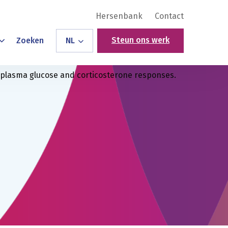
Hersenbank
Contact
Steun ons werk
Zoeken
NL
d plasma glucose and corticosterone responses.