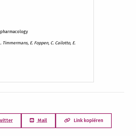
opharmacology
, L. Timmermans, E. Foppen, C. Cailotto, E.
witter
Mail
Link kopiëren