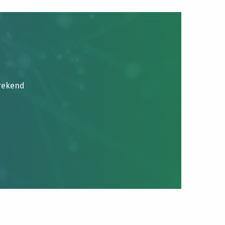
brekend