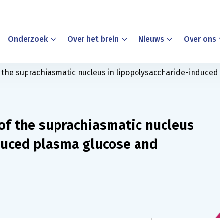
Onderzoek
Over het brein
Nieuws
Over ons
f the suprachiasmatic nucleus in lipopolysaccharide-induce
 of the suprachiasmatic nucleus
duced plasma glucose and
.