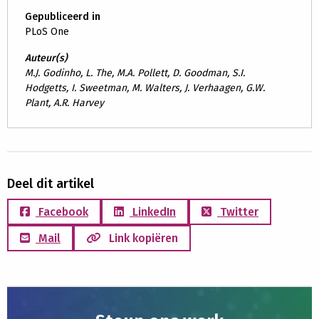
Gepubliceerd in
PLoS One
Auteur(s)
M.J. Godinho, L. The, M.A. Pollett, D. Goodman, S.I.
Hodgetts, I. Sweetman, M. Walters, J. Verhaagen, G.W.
Plant, A.R. Harvey
Deel dit artikel
Facebook
LinkedIn
Twitter
Mail
Link kopiëren