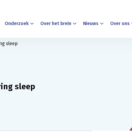
Onderzoek
Over het brein
Nieuws
Over ons
ng sleep
ring sleep