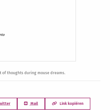
nto
t of thoughts during mouse dreams.
witter
Mail
Link kopiëren