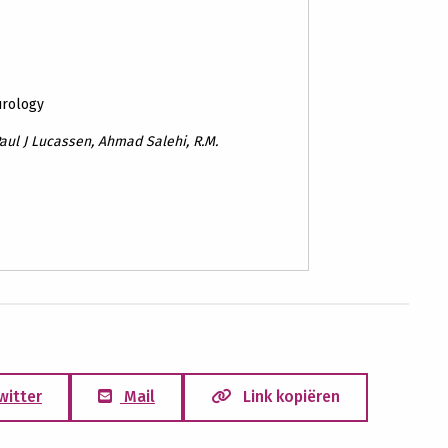
urology
 Paul J Lucassen, Ahmad Salehi, R.M.
witter
Mail
Link kopiëren