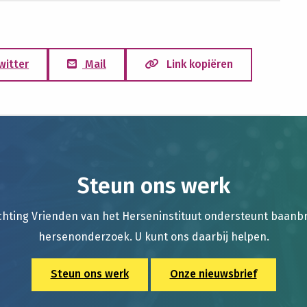
witter
Mail
Link kopiëren
Steun ons werk
chting Vrienden van het Herseninstituut ondersteunt baan
hersenonderzoek. U kunt ons daarbij helpen.
Steun ons werk
Onze nieuwsbrief