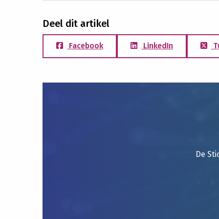
Deel dit artikel
Facebook
LinkedIn
T
De Sti