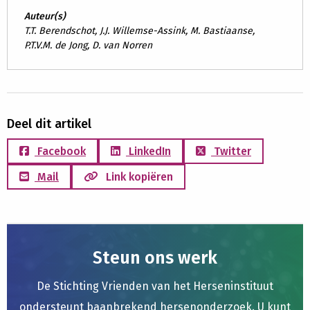
Auteur(s)
T.T. Berendschot, J.J. Willemse-Assink, M. Bastiaanse,
P.T.V.M. de Jong, D. van Norren
Deel dit artikel
Facebook
LinkedIn
Twitter
Mail
Link kopiëren
Steun ons werk
De Stichting Vrienden van het Herseninstituut
ondersteunt baanbrekend hersenonderzoek. U kunt