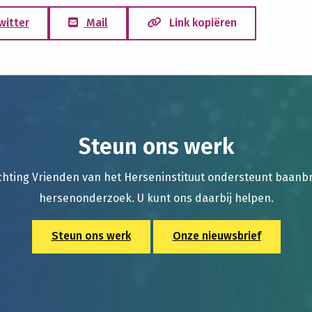
witter
Mail
Link kopiëren
Steun ons werk
chting Vrienden van het Herseninstituut ondersteunt baan
hersenonderzoek. U kunt ons daarbij helpen.
Steun ons werk
Onze nieuwsbrief