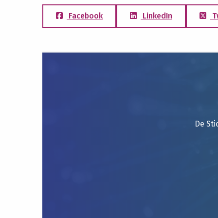
Facebook
LinkedIn
T
De Sti