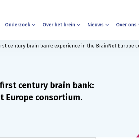
Onderzoek
Over het brein
Nieuws
Over ons
rst century brain bank: experience in the BrainNet Europe c
irst century brain bank:
et Europe consortium.