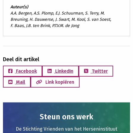
Auteur(s)
A.A. Bergen, A.S. Plomp, E.J. Schuurman, S. Terry, M.
Breuning, H. Dauwerse, J. Swart, M. Kool, S. van Soest,
F. Baas, J.B. ten Brink, P.T.V.M. de Jong
Deel dit artikel
Facebook
LinkedIn
Twitter
Mail
Link kopiëren
Steun ons werk
De Stichting Vrienden van het Herseninstituut