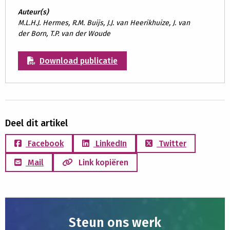
Auteur(s)
M.L.H.J. Hermes, R.M. Buijs, J.J. van Heerikhuize, J. van
der Born, T.P. van der Woude
Download publicatie
Deel dit artikel
Facebook
LinkedIn
Twitter
Mail
Link kopiëren
Steun ons werk