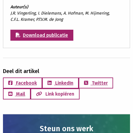
Auteur(s)
J.R. Vingerling, I. Dielemans, A. Hofman, M. Hijmering,
C.F.L. Kramer, P.T.V.M. de Jong
Download publicatie
Deel dit artikel
Facebook
LinkedIn
Twitter
Mail
Link kopiëren
Steun ons werk