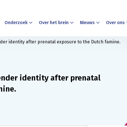
Onderzoek
Over het brein
Nieuws
Over ons
der identity after prenatal exposure to the Dutch famine.
nder identity after prenatal
mine.