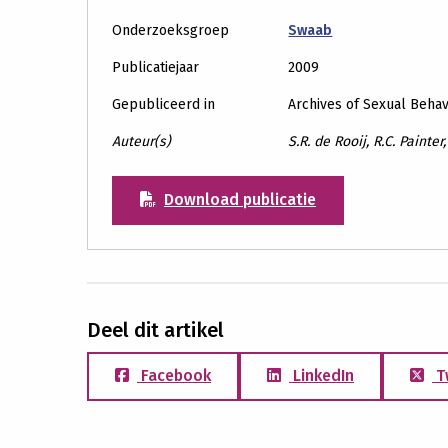
Onderzoeksgroep
Swaab
Publicatiejaar
2009
Gepubliceerd in
Archives of Sexual Behav
Auteur(s)
S.R. de Rooij, R.C. Painte
Download publicatie
Deel dit artikel
Facebook
LinkedIn
T