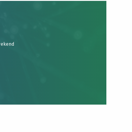
brekend