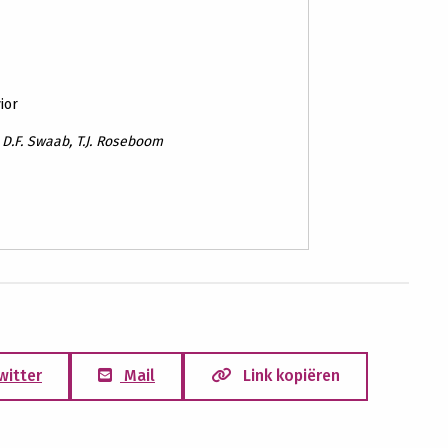
ior
r, D.F. Swaab, T.J. Roseboom
witter
Mail
Link kopiëren