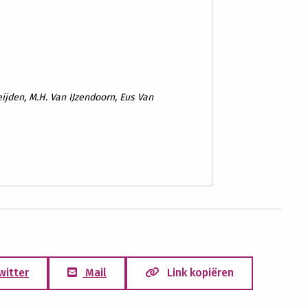
Heijden, M.H. Van IJzendoorn, Eus Van
witter
Mail
Link kopiëren