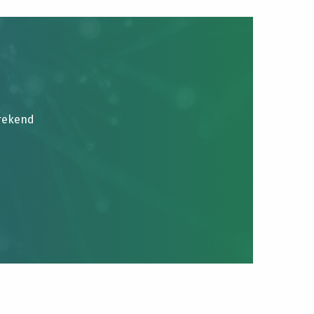
brekend