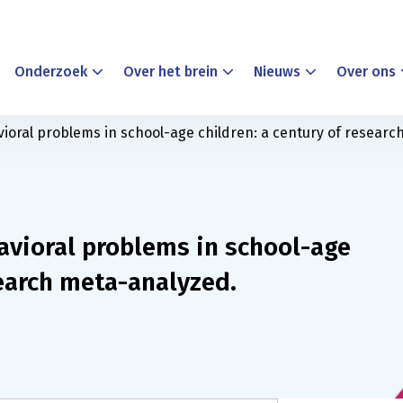
Onderzoek
Over het brein
Nieuws
Over ons
vioral problems in school-age children: a century of resear
avioral problems in school-age
search meta-analyzed.