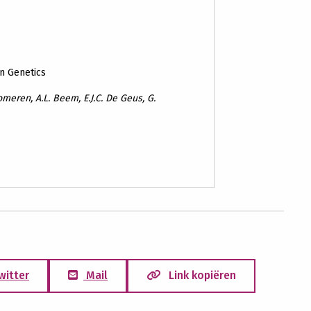
n Genetics
meren, A.L. Beem, E.J.C. De Geus, G.
witter
Mail
Link kopiëren