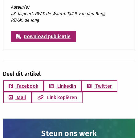
Auteur(s)
J.K. IJspeert, P.W.T. de Waard, T.J.T.P. van den Berg,
P.T.V.M. de Jong
Download publicatie
Deel dit artikel
Facebook
LinkedIn
Twitter
Mail
Link kopiëren
Steun ons werk