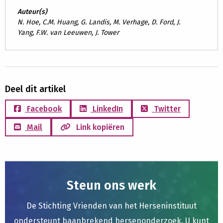
Auteur(s)
N. Hoe, C.M. Huang, G. Landis, M. Verhage, D. Ford, J.
Yang, F.W. van Leeuwen, J. Tower
Deel dit artikel
Facebook
LinkedIn
Twitter
Mail
Link kopiëren
Steun ons werk
De Stichting Vrienden van het Herseninstituut
ondersteunt baanbrekend hersenonderzoek. U kunt