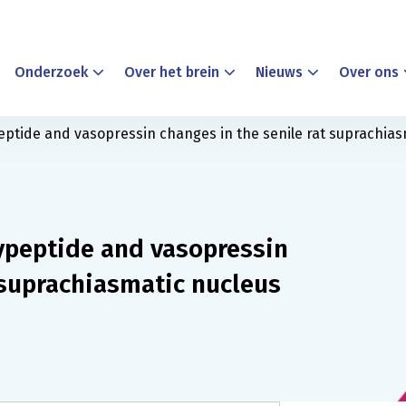
Onderzoek
Over het brein
Nieuws
Over ons
peptide and vasopressin changes in the senile rat suprachia
lypeptide and vasopressin
 suprachiasmatic nucleus