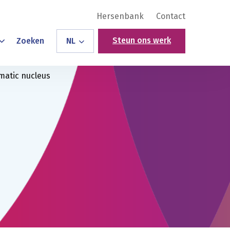
Hersenbank
Contact
Steun ons werk
Zoeken
NL
smatic nucleus