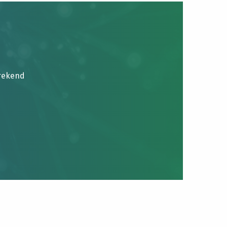
brekend