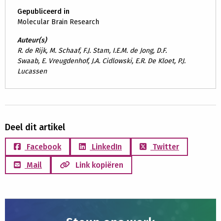
Gepubliceerd in
Molecular Brain Research
Auteur(s)
R. de Rijk, M. Schaaf, F.J. Stam, I.E.M. de Jong, D.F.
Swaab, E. Vreugdenhof, J.A. Cidlowski, E.R. De Kloet, P.J.
Lucassen
Deel dit artikel
Facebook
LinkedIn
Twitter
Mail
Link kopiëren