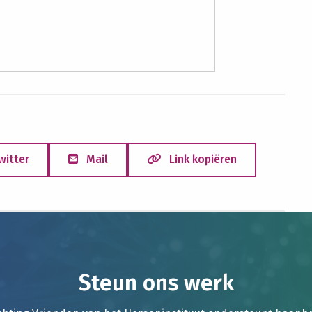
witter
Mail
Link kopiëren
Steun ons werk