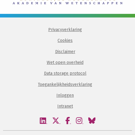
Privacyverklaring
Cookies
Disclaimer
Wet open overheid
Data storage protocol
Toegankelijkheidsverklaring
Inloggen
Intranet
Bezoek
Bezoek
Bezoek
Bezoek
Bezoek
onze
onze
onze
onze
onze
linkedin
twitter
facebook
instagram
bluesky