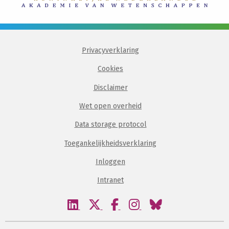
Privacyverklaring
Cookies
Disclaimer
Wet open overheid
Data storage protocol
Toegankelijkheidsverklaring
Inloggen
Intranet
Bezoek
Bezoek
Bezoek
Bezoek
Bezoek
onze
onze
onze
onze
onze
linkedin
twitter
facebook
instagram
bluesky