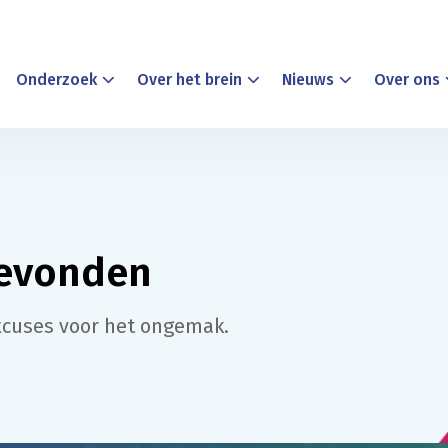
Onderzoek
Over het brein
Nieuws
Over ons
gevonden
xcuses voor het ongemak.