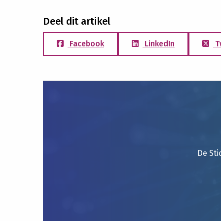
Deel dit artikel
Facebook
LinkedIn
T
De Sti