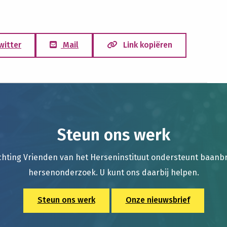
witter
Mail
Link kopiëren
Steun ons werk
chting Vrienden van het Herseninstituut ondersteunt baan
hersenonderzoek. U kunt ons daarbij helpen.
Steun ons werk
Onze nieuwsbrief