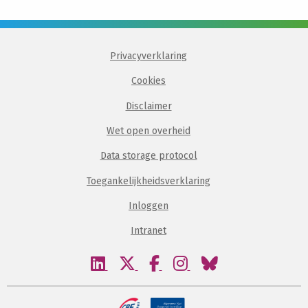
Privacyverklaring
Cookies
Disclaimer
Wet open overheid
Data storage protocol
Toegankelijkheidsverklaring
Inloggen
Intranet
Bezoek
Bezoek
Bezoek
Bezoek
Bezoek
onze
onze
onze
onze
onze
linkedin
twitter
facebook
instagram
bluesky