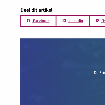
Deel dit artikel
Facebook
LinkedIn
T
De Sti