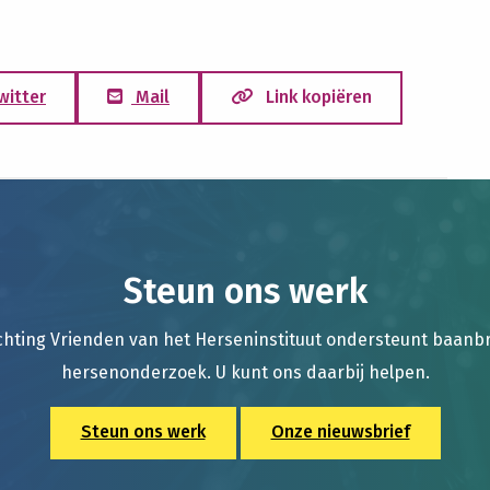
witter
Mail
Link kopiëren
Steun ons werk
chting Vrienden van het Herseninstituut ondersteunt baan
hersenonderzoek. U kunt ons daarbij helpen.
Steun ons werk
Onze nieuwsbrief