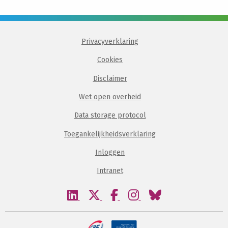
Privacyverklaring
Cookies
Disclaimer
Wet open overheid
Data storage protocol
Toegankelijkheidsverklaring
Inloggen
Intranet
Bezoek
Bezoek
Bezoek
Bezoek
Bezoek
onze
onze
onze
onze
onze
linkedin
twitter
facebook
instagram
bluesky