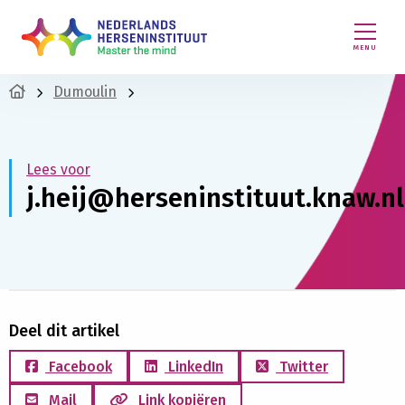
MENU
Dumoulin
Lees voor
j.heij@herseninstituut.knaw.nl
Deel dit artikel
Facebook
LinkedIn
Twitter
Mail
Link kopiëren