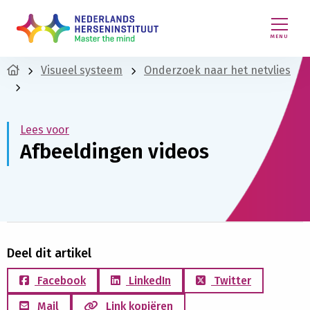
MENU
Visueel systeem
Onderzoek naar het netvlies
Lees voor
Afbeeldingen videos
Deel dit artikel
Facebook
LinkedIn
Twitter
Mail
Link kopiëren