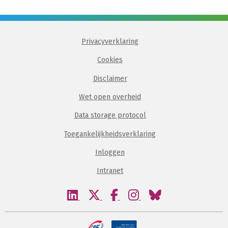
Privacyverklaring
Cookies
Disclaimer
Wet open overheid
Data storage protocol
Toegankelijkheidsverklaring
Inloggen
Intranet
Bezoek
Bezoek
Bezoek
Bezoek
Bezoek
onze
onze
onze
onze
onze
linkedin
twitter
facebook
instagram
bluesky