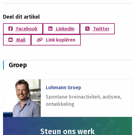
Deel dit artikel
Facebook
LinkedIn
Twitter
Mail
Link kopiëren
Groep
Lees
Lohmann Groep
meer
over
Spontane breinactiviteit, autisme,
Lohmann
ontwikkeling
Groep
Steun ons werk