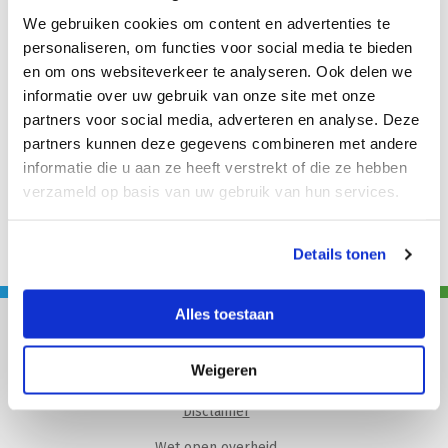
ons daarbij helpen.
We gebruiken cookies om content en advertenties te
personaliseren, om functies voor social media te bieden
Steun ons werk
Onze nieuwsbrief
en om ons websiteverkeer te analyseren. Ook delen we
informatie over uw gebruik van onze site met onze
partners voor social media, adverteren en analyse. Deze
partners kunnen deze gegevens combineren met andere
informatie die u aan ze heeft verstrekt of die ze hebben
verzameld op basis van uw gebruik van hun services.
Details tonen
Alles toestaan
Privacyverklaring
Weigeren
Cookies
Disclaimer
Wet open overheid