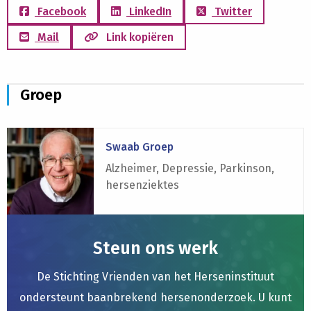
Facebook
LinkedIn
Twitter
Mail
Link kopiëren
Groep
Lees
Swaab Groep
meer
over
Alzheimer, Depressie, Parkinson,
Swaab
hersenziektes
Groep
Steun ons werk
De Stichting Vrienden van het Herseninstituut
ondersteunt baanbrekend hersenonderzoek. U kunt