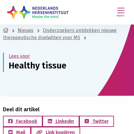
MENU
Nieuws
Onderzoekers ontdekken nieuwe
therapeutische doelwitten voor MS
Lees voor
Healthy tissue
Deel dit artikel
Facebook
LinkedIn
Twitter
Mail
Link kopiëren