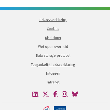
Privacyverklaring
Cookies
Disclaimer
Wet open overheid
Data storage protocol
Toegankelijkheidsverklaring
Inloggen
Intranet
Bezoek
Bezoek
Bezoek
Bezoek
Bezoek
onze
onze
onze
onze
onze
linkedin
twitter
facebook
instagram
bluesky