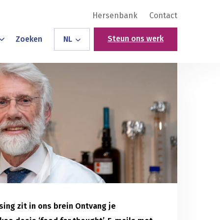
Hersenbank
Contact
Steun ons werk
Zoeken
NL
ing zit in ons brein Ontvang je