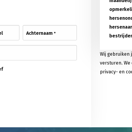
maandelij
opmerkeli
hersenond
hersenaan
el
Achternaam
*
bestrijden
Wij gebruiken 
versturen. We 
ef
privacy- en co