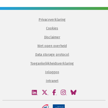
Privacyverklaring
Cookies
Disclaimer
Wet open overheid
Data storage protocol
Toegankelijkheidsverklaring
Inloggen
Intranet
Bezoek
Bezoek
Bezoek
Bezoek
Bezoek
onze
onze
onze
onze
onze
linkedin
twitter
facebook
instagram
bluesky