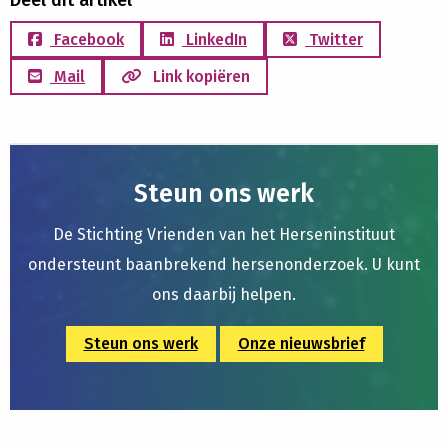
Deel dit artikel
Facebook
LinkedIn
Twitter
Mail
Link kopiëren
Steun ons werk
De Stichting Vrienden van het Herseninstituut
ondersteunt baanbrekend hersenonderzoek. U kunt
ons daarbij helpen.
Steun ons werk
Onze nieuwsbrief