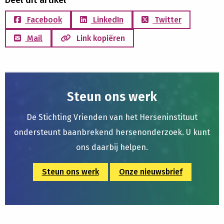
Deel dit artikel
Facebook
LinkedIn
Twitter
Mail
Link kopiëren
Steun ons werk
De Stichting Vrienden van het Herseninstituut
ondersteunt baanbrekend hersenonderzoek. U kunt
ons daarbij helpen.
Steun ons werk
Onze nieuwsbrief