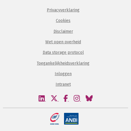
Privacyverklaring
Cookies
Disclaimer
Wet open overheid
Data storage protocol
Toegankelijkheidsverklaring
Inloggen
Intranet
Bezoek
Bezoek
Bezoek
Bezoek
Bezoek
onze
onze
onze
onze
onze
linkedin
twitter
facebook
instagram
bluesky