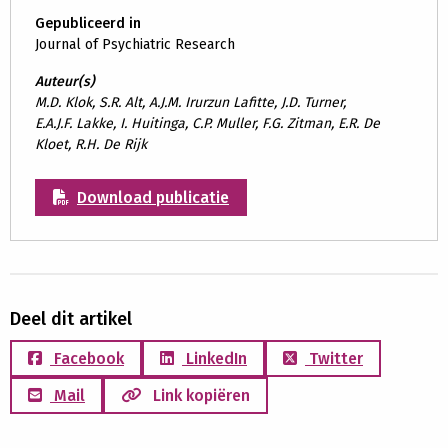
Gepubliceerd in
Journal of Psychiatric Research
Auteur(s)
M.D. Klok, S.R. Alt, A.J.M. Irurzun Lafitte, J.D. Turner,
E.A.J.F. Lakke, I. Huitinga, C.P. Muller, F.G. Zitman, E.R. De
Kloet, R.H. De Rijk
Download publicatie
Deel dit artikel
Facebook
LinkedIn
Twitter
Mail
Link kopiëren