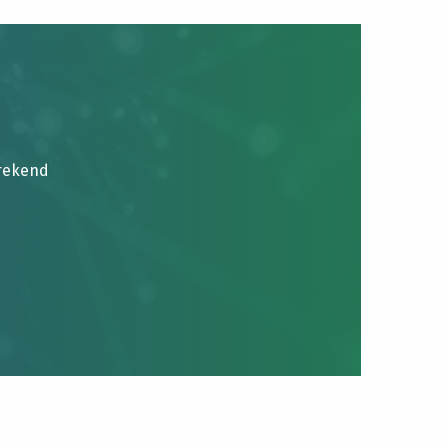
brekend