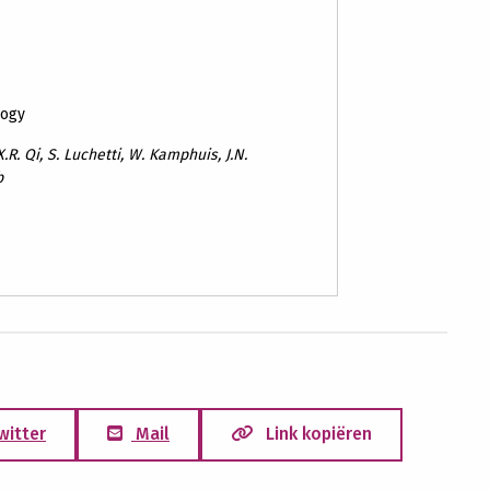
logy
X.R. Qi, S. Luchetti, W. Kamphuis, J.N.
b
witter
Mail
Link kopiëren