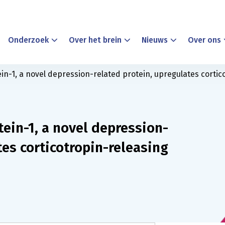
Onderzoek
Over het brein
Nieuws
Over ons
tein-1, a novel depression-related protein, upregulates cort
tein-1, a novel depression-
tes corticotropin-releasing