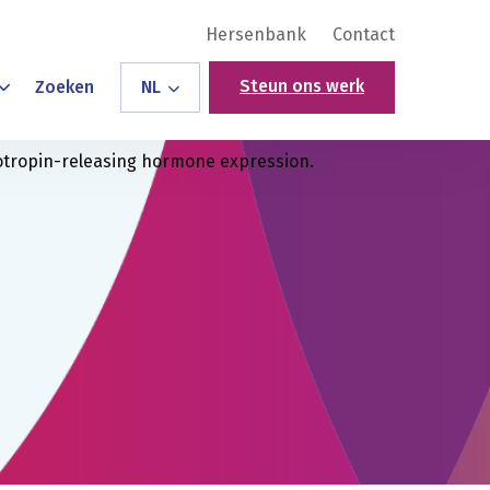
Hersenbank
Contact
Steun ons werk
Zoeken
NL
icotropin-releasing hormone expression.