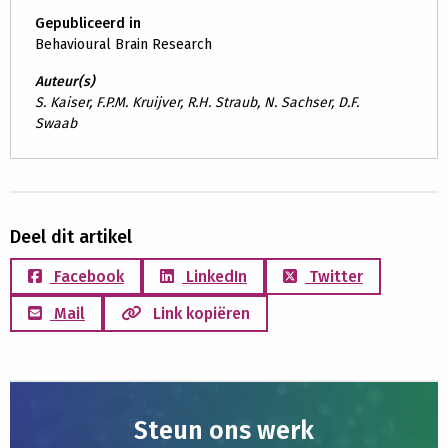
Gepubliceerd in
Behavioural Brain Research
Auteur(s)
S. Kaiser, F.P.M. Kruijver, R.H. Straub, N. Sachser, D.F.
Swaab
Deel dit artikel
Facebook
LinkedIn
Twitter
Mail
Link kopiëren
Steun ons werk