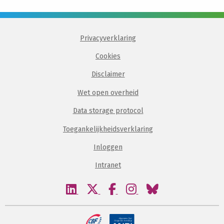
Privacyverklaring
Cookies
Disclaimer
Wet open overheid
Data storage protocol
Toegankelijkheidsverklaring
Inloggen
Intranet
Bezoek
Bezoek
Bezoek
Bezoek
Bezoek
onze
onze
onze
onze
onze
linkedin
twitter
facebook
instagram
bluesky