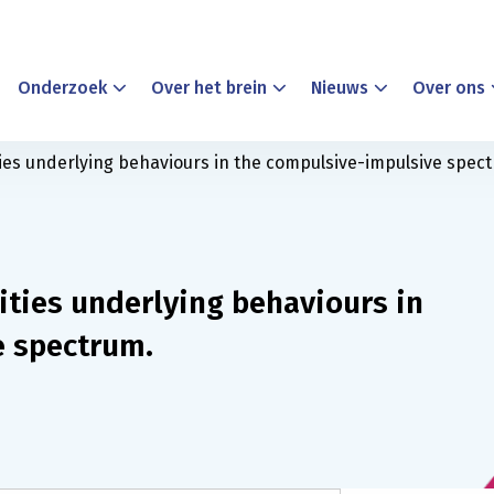
Onderzoek
Over het brein
Nieuws
Over ons
ties underlying behaviours in the compulsive-impulsive spec
ities underlying behaviours in
e spectrum.