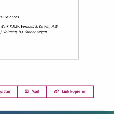
cal Sciences
 Werf, K.M.W. Verhoef, S. De Wit, H.W.
.J. Veltman, H.J. Groenewegen
witter
Mail
Link kopiëren