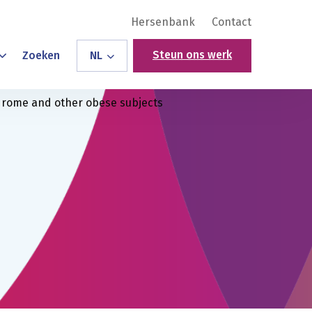
Hersenbank
Contact
Steun ons werk
Zoeken
NL
ndrome and other obese subjects