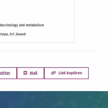
endocrinology and metabolism
ehopa, D.F. Swaab
witter
Mail
Link kopiëren