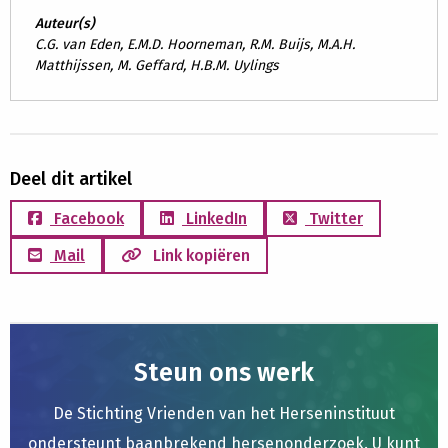
Auteur(s)
C.G. van Eden, E.M.D. Hoorneman, R.M. Buijs, M.A.H.
Matthijssen, M. Geffard, H.B.M. Uylings
Deel dit artikel
Facebook
LinkedIn
Twitter
Mail
Link kopiëren
Steun ons werk
De Stichting Vrienden van het Herseninstituut
ondersteunt baanbrekend hersenonderzoek. U kunt