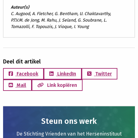
Auteur(s)
C. Augood, A. Fletcher, G. Bentham, U. Chaktavarthy,
P.T.V.M. de Jong, M. Rahu, J. Seland, G. Soubrane, L.
Tomazolli, F. Topouzis, J. Vioque, I. Young
Deel dit artikel
Facebook
LinkedIn
Twitter
Mail
Link kopiëren
Steun ons werk
De Stichting Vrienden van het Herseninstituut