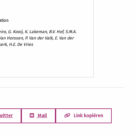
ation
iro, G. Kooij, K. Lakeman, B.V. Hof, S.M.A.
 Van Horssen, P. Van der Valk, E. Van der
erk, H.E. De Vries
witter
Mail
Link kopiëren