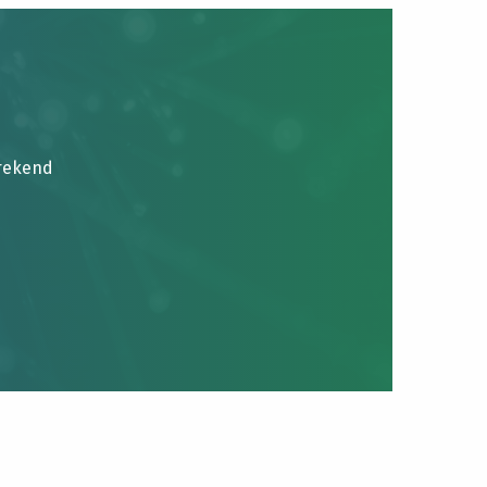
brekend