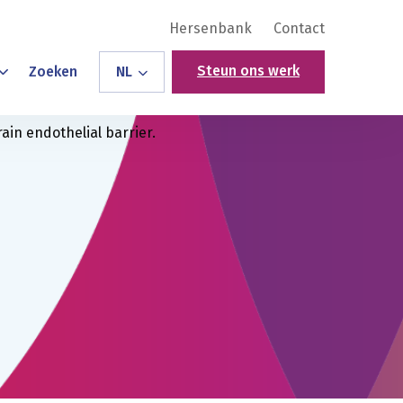
Hersenbank
Contact
Steun ons werk
Zoeken
NL
in endothelial barrier.